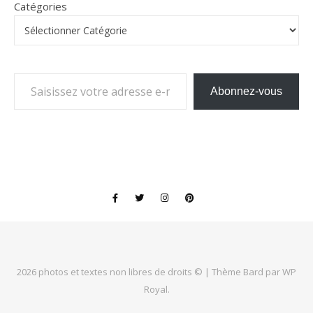
Catégories
Saisissez votre adresse e-mail…
Abonnez-vous
2026 photos et textes non libres de droits © |
Thème Bard par
WP
Royal
.