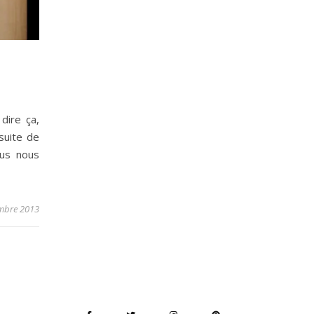
dire ça,
suite de
ous nous
mbre 2013