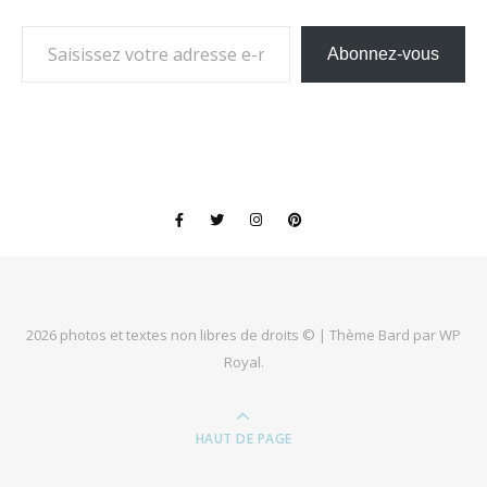
Saisissez votre adresse e-mail…
Abonnez-vous
2026 photos et textes non libres de droits © |
Thème Bard par
WP
Royal
.
HAUT DE PAGE