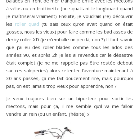
balades en front de mer tranquille Emile avec les mectons
à vélos ou en trottinette (ou squattant le longboard quand
je maîtriserai vraiment) Ensuite, je voudrais (re) découvrir
les
roller quad
(tu sais ceux qu’on avait quand on était
gosses, nous les vieux) pour faire comme les bad asses de
derby roller XD (je m’emballe un peu là, non ?) Il faut savoir
que j’ai eu des roller blades comme tous les ados des
années 90, et après 2h je les ai revendus car le désastre
était complet (je ne me rappelle pas être restée debout
sur ces saloperies) alors retenter l’aventure maintenant à
30 ans passés, ça me fait doucement rire, mais pourquoi
pas, on est jamais trop vieux pour apprendre, non ?
Je veux toujours bien sur un biporteur pour sortir les
mectons, mais pour ça, il me semble qu’il va me falloir
vendre un rein (ou un enfant, j’hésite) :/