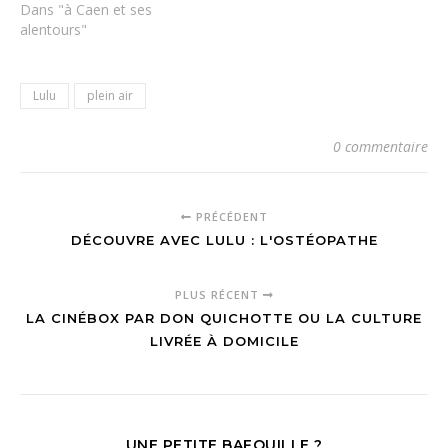
Dans "à Caen et ses
alentours"
Lulu
plein air
0 commentaire
PRÉCÉDENT
DÉCOUVRE AVEC LULU : L'OSTÉOPATHE
PLUS RÉCENT
LA CINÉBOX PAR DON QUICHOTTE OU LA CULTURE
LIVRÉE À DOMICILE
UNE PETITE BAFOUILLE ?