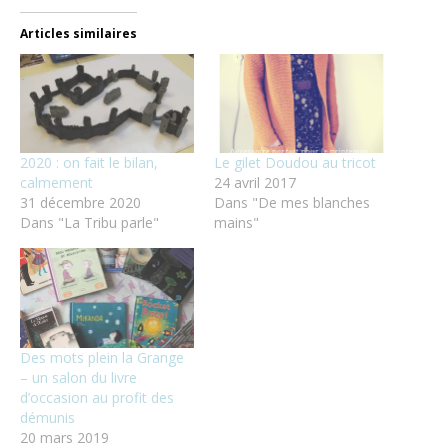
Articles similaires
2020 : on fait le bilan,
Le gilet Doudou au tricot
calmement
24 avril 2017
31 décembre 2020
Dans "De mes blanches
Dans "La Tribu parle"
mains"
Des mots plein la Grange
– un salon du livre
d’occasion au profit des
démunis
20 mars 2019