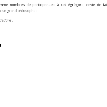
omme nombres de participant.e.s à cet égrégore, envie de fai
ai un grand philosophe :
 dedans !
e