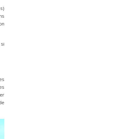
es)
ns
on
si
es
les
er
de