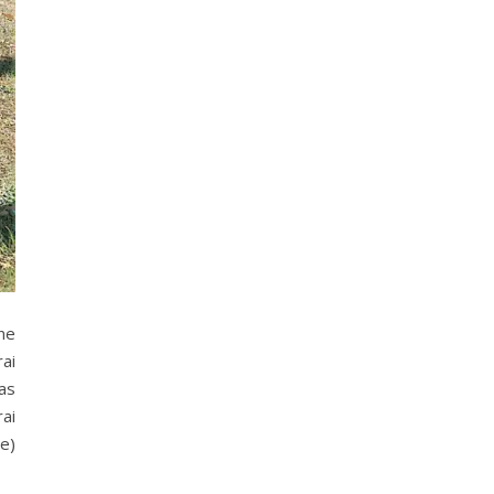
ne
rai
as
rai
e)