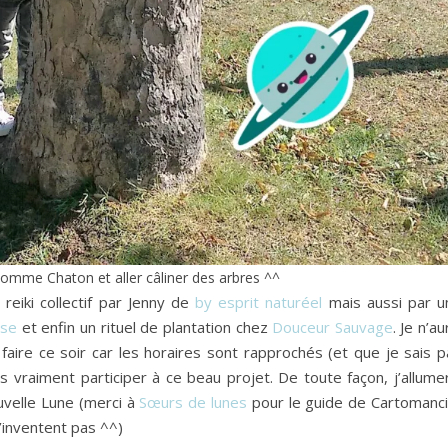
comme Chaton et aller câliner des arbres ^^
reiki collectif par Jenny de
by esprit naturéel
mais aussi par u
ose
et enfin un rituel de plantation chez
Douceur Sauvage
. Je n’au
faire ce soir car les horaires sont rapprochés (et que je sais p
is vraiment participer à ce beau projet. De toute façon, j’allume
uvelle Lune (merci à
Sœurs de lunes
pour le guide de Cartomanci
’inventent pas ^^)