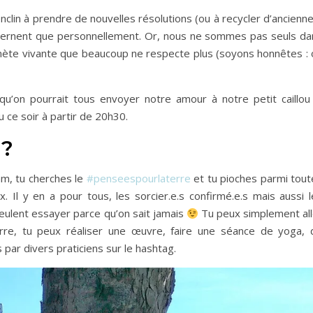
clin à prendre de nouvelles résolutions (ou à recycler d’ancienn
cernent que personnellement. Or, nous ne sommes pas seuls da
nète vivante que beaucoup ne respecte plus (soyons honnêtes : 
u’on pourrait tous envoyer notre amour à notre petit caillou 
u ce soir à partir de 20h30.
 ?
am, tu cherches le
#penseespourlaterre
et tu pioches parmi tout
ux. Il y en a pour tous, les sorcier.e.s confirmé.e.s mais aussi 
 veulent essayer parce qu’on sait jamais
Tu peux simplement all
re, tu peux réaliser une œuvre, faire une séance de yoga, 
 par divers praticiens sur le hashtag.