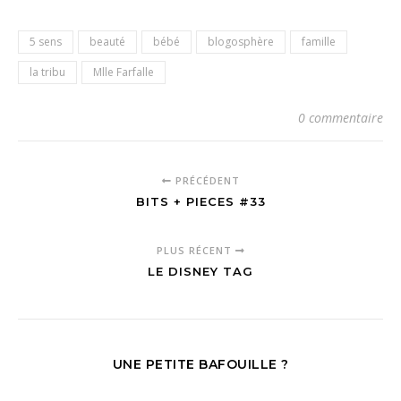
5 sens
beauté
bébé
blogosphère
famille
la tribu
Mlle Farfalle
0 commentaire
PRÉCÉDENT
BITS + PIECES #33
PLUS RÉCENT
LE DISNEY TAG
UNE PETITE BAFOUILLE ?