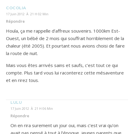
COCOLIA
17 Juin 2012 À 21 H 02 Min
Répondre
Houla, ça me rappelle d’affreux souvenirs. 1000km Est-
Ouest, un bébé de 2 mois qui souffrait horriblement de la
chaleur (été 2005). Et pourtant nous avions choisi de faire
la route de nuit.
Mais vous êtes arrivés sains et saufs, c’est tout ce qui
compte. Plus tard vous lui raconterez cette mésaventure
et en rirez tous.
LULU
17 Juin 2012 À 21 H 06 Min
Répondre
On en rira surement un jour oui, mais c’est vrai qu’on
avait pas pensé à tout à l’époque, jeunes parents que