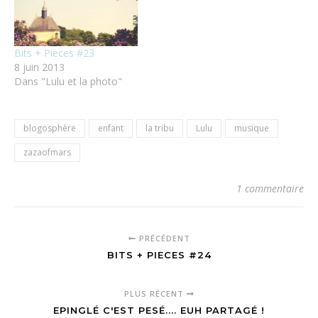
Bits + Pieces #23
8 juin 2013
Dans "Lulu et la photo"
blogosphère
enfant
la tribu
Lulu
musique
zazaofmars
1 commentaire
PRÉCÉDENT
BITS + PIECES #24
PLUS RÉCENT
EPINGLÉ C'EST PESÉ.... EUH PARTAGÉ !