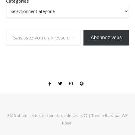
Catégories
Saisissez votre adresse e-mail…
Abonnez-vous
2026 photos et textes non libres de droits © |
Thème Bard par
WP
Royal
.