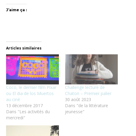
J’aime ça :
Articles similaires
Coco, le dernier film Pixar
Challenge lecture de
ou El dia de los Muertos
Chaton – Premier palier
au ciné
30 août 2023
13 décembre 2017
Dans "de la littérature
Dans "Les activités du
jeunesse"
mercredi"