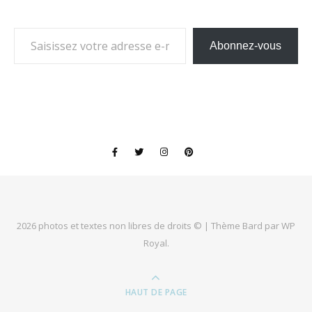
Saisissez votre adresse e-mail…
Abonnez-vous
2026 photos et textes non libres de droits © |
Thème Bard par
WP
Royal
.
HAUT DE PAGE