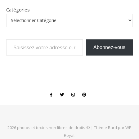
Catégories
Saisissez votre adresse e-mail…
Abonnez-vous
2026 photos et textes non libres de droits © |
Thème Bard par
WP
Royal
.