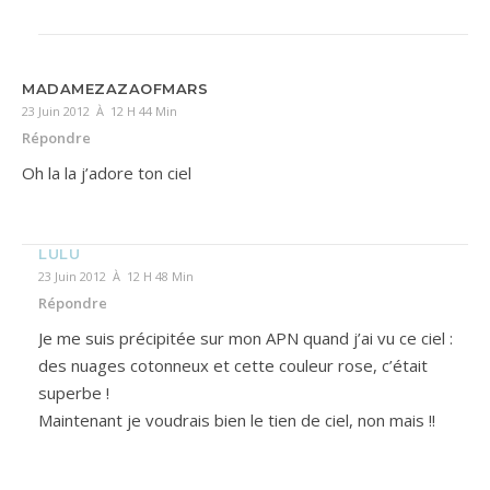
MADAMEZAZAOFMARS
23 Juin 2012 À 12 H 44 Min
Répondre
Oh la la j’adore ton ciel
LULU
23 Juin 2012 À 12 H 48 Min
Répondre
Je me suis précipitée sur mon APN quand j’ai vu ce ciel :
des nuages cotonneux et cette couleur rose, c’était
superbe !
Maintenant je voudrais bien le tien de ciel, non mais !!