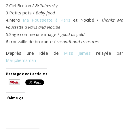
2.Ciel Breton /
Britain’s sky
3.Petits pots /
Baby food
4.Merci
Ma Poussette à Paris
et Nocibé /
Thanks Ma
Poussette à Paris and Nocibé
5.Sage comme une image /
good as gold
6.trouvaille de brocante /
secondhand treasures
D’après une idée de
Miss James
relayée par
Marjoliemaman
Partagez cet article :
J’aime ça :