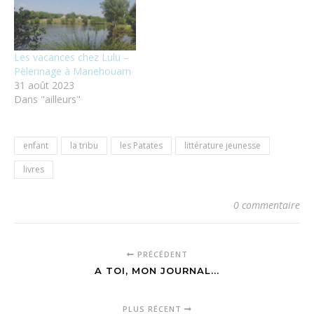
Les vacances chez Lulu –
Pèlerinage à Manehouarn
31 août 2023
Dans "ailleurs"
enfant
la tribu
les Patates
littérature jeunesse
livres
0 commentaire
PRÉCÉDENT
A TOI, MON JOURNAL...
PLUS RÉCENT