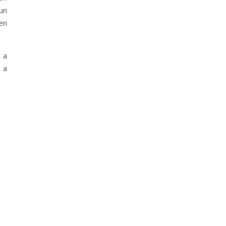
un
 en
 a
n a