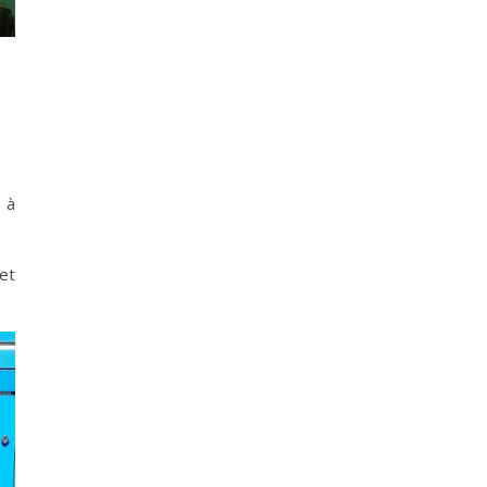
 à
 et