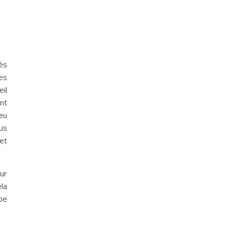
ès
es
il
nt
jeu
us
et
eur
la
ube