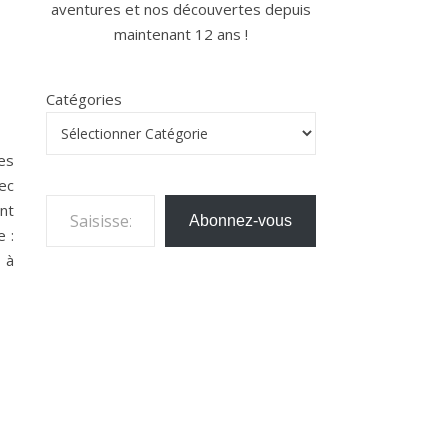
aventures et nos découvertes depuis
maintenant 12 ans !
Catégories
es
vec
Saisissez votre adresse e-mail…
nt
Abonnez-vous
 :
 à