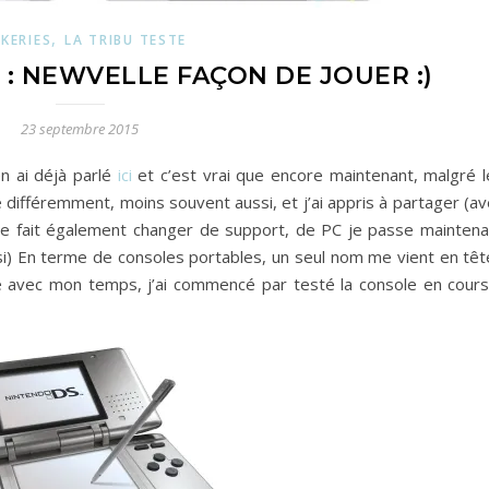
,
KERIES
LA TRIBU TESTE
: NEWVELLE FAÇON DE JOUER :)
23 septembre 2015
en ai déjà parlé
ici
et c’est vrai que encore maintenant, malgré l
ue différemment, moins souvent aussi, et j’ai appris à partager (a
 fait également changer de support, de PC je passe maintena
si) En terme de consoles portables, un seul nom me vient en tête
vre avec mon temps, j’ai commencé par testé la console en cours