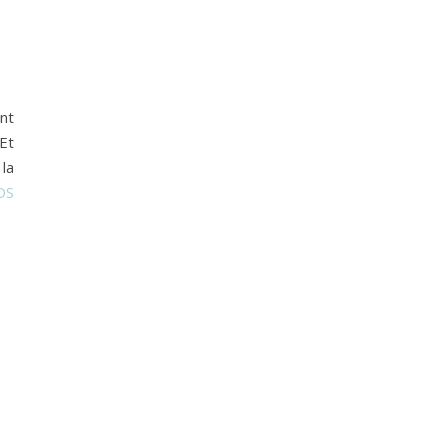
nt
 Et
la
DS