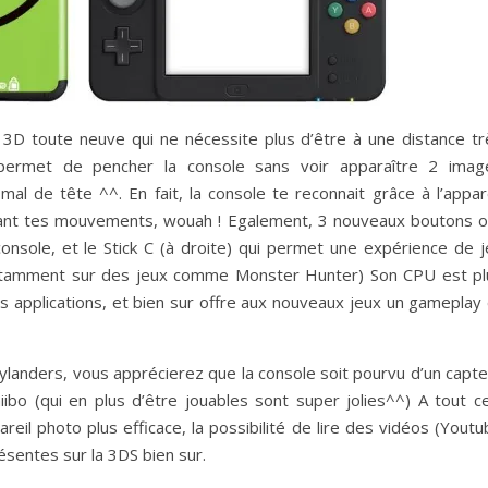
 3D toute neuve qui ne nécessite plus d’être à une distance tr
 permet de pencher la console sans voir apparaître 2 imag
al de tête ^^. En fait, la console te reconnait grâce à l’appare
ivant tes mouvements, wouah ! Egalement, 3 nouveaux boutons o
a console, et le Stick C (à droite) qui permet une expérience de 
(Notamment sur des jeux comme Monster Hunter) Son CPU est pl
s applications, et bien sur offre aux nouveaux jeux un gameplay 
Skylanders, vous apprécierez que la console soit pourvu d’un capt
iibo (qui en plus d’être jouables sont super jolies^^) A tout ce
eil photo plus efficace, la possibilité de lire des vidéos (Yout
ésentes sur la 3DS bien sur.