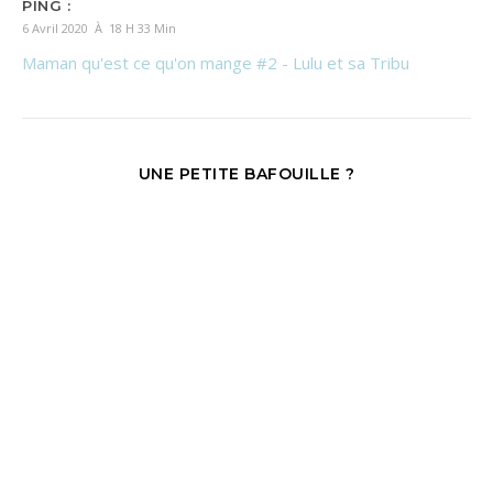
PING :
6 Avril 2020 À 18 H 33 Min
Maman qu'est ce qu'on mange #2 - Lulu et sa Tribu
UNE PETITE BAFOUILLE ?