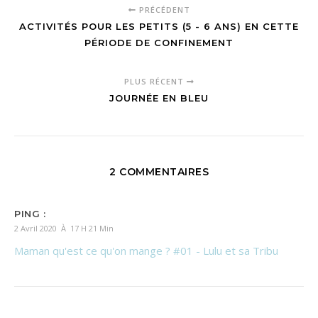
PRÉCÉDENT
ACTIVITÉS POUR LES PETITS (5 - 6 ANS) EN CETTE
PÉRIODE DE CONFINEMENT
PLUS RÉCENT
JOURNÉE EN BLEU
2 COMMENTAIRES
PING :
2 Avril 2020 À 17 H 21 Min
Maman qu'est ce qu'on mange ? #01 - Lulu et sa Tribu