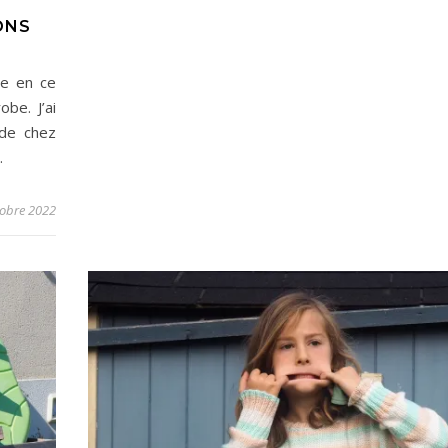
ONS
de en ce
be. J’ai
 de chez
…
tobre 2022