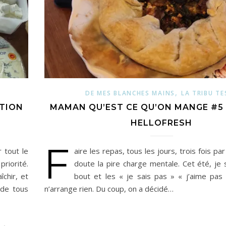
,
DE MES BLANCHES MAINS
LA TRIBU TE
ITION
MAMAN QU’EST CE QU’ON MANGE #5
HELLOFRESH
F
 tout le
aire les repas, tous les jours, trois fois par
riorité.
doute la pire charge mentale. Cet été, je 
chir, et
bout et les « je sais pas » « j’aime pas
ade tous
n’arrange rien. Du coup, on a décidé…