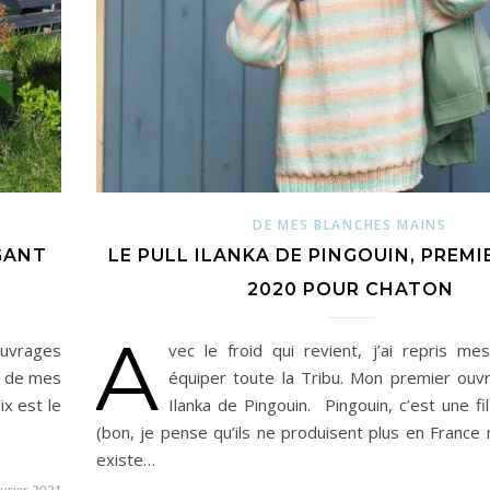
DE MES BLANCHES MAINS
ÉGANT
LE PULL ILANKA DE PINGOUIN, PREMI
2020 POUR CHATON
A
ouvrages
vec le froid qui revient, j’ai repris mes
re de mes
équiper toute la Tribu. Mon premier ouvr
ix est le
Ilanka de Pingouin. Pingouin, c’est une fi
(bon, je pense qu’ils ne produisent plus en France 
existe…
évrier 2021