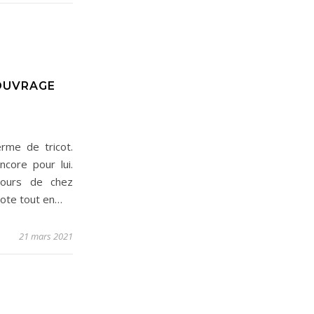
 OUVRAGE
rme de tricot.
core pour lui.
ujours de chez
icote tout en…
21 mars 2021