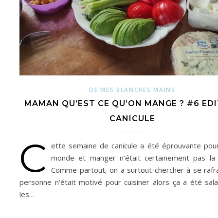
DE MES BLANCHES MAINS
MAMAN QU’EST CE QU’ON MANGE ? #6 ED
CANICULE
C
ette semaine de canicule a été éprouvante pour
monde et manger n’était certainement pas la p
Comme partout, on a surtout chercher à se rafraî
personne n’était motivé pour cuisiner alors ça a été sal
les…