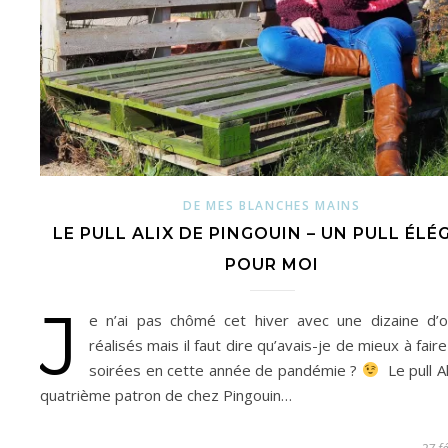
DE MES BLANCHES MAINS
LE PULL ALIX DE PINGOUIN – UN PULL ÉL
POUR MOI
J
e n’ai pas chômé cet hiver avec une dizaine d’
réalisés mais il faut dire qu’avais-je de mieux à fai
soirées en cette année de pandémie ?
Le pull Al
quatrième patron de chez Pingouin…
27 f